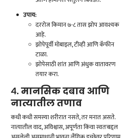
आणि हार्मोनल संतुलन बिघडते.
उपाय:
दररोज किमान ७-८ तास झोप आवश्यक
आहे.
झोपेपूर्वी मोबाइल, टीव्ही आणि कॅफीन
टाळा.
झोपेसाठी शांत आणि अंधुक वातावरण
तयार करा.
४.
मानसिक दबाव आणि
नात्यातील तणाव
कधी कधी समस्या शरीरात नसते, तर मनात असते.
नात्यातील वाद, अविश्वास, अपूर्णता किंवा स्वतःबद्दल
असलेली असमाधानी भावना लैंगिक इच्छेवर परिणाम