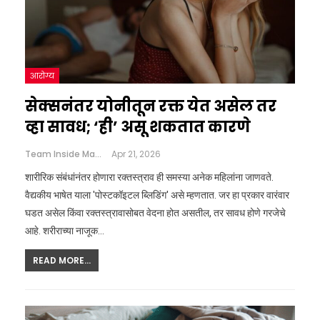
आरोग्य
सेक्सनंतर योनीतून रक्त येत असेल तर
व्हा सावध; ‘ही’ असू शकतात कारणे
Team Inside Marathi
Apr 21, 2026
शारीरिक संबंधांनंतर होणारा रक्तस्त्राव ही समस्या अनेक महिलांना जाणवते.
वैद्यकीय भाषेत याला 'पोस्टकॉइटल ब्लिडिंग' असे म्हणतात. जर हा प्रकार वारंवार
घडत असेल किंवा रक्तस्त्रावासोबत वेदना होत असतील, तर सावध होणे गरजेचे
आहे. शरीराच्या नाजूक…
READ MORE...