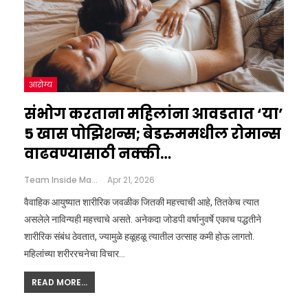
आरोग्य
संभोग करताना महिलांना आवडतात ‘या’
5 खास पोझिशन्स; बेडरुममधील रोमान्स
वाढवण्यासाठी नक्की…
Team Inside Marathi
Apr 21, 2026
वैवाहिक आयुष्यात शारीरिक जवळीक जितकी महत्त्वाची आहे, तितकेच त्यात
असलेले नाविन्यही महत्त्वाचे असते. अनेकदा जोडपी वर्षानुवर्षे एकाच पद्धतीने
शारीरिक संबंध ठेवतात, ज्यामुळे हळूहळू त्यातील उत्साह कमी होऊ लागतो.
महिलांच्या शरीररचनेचा विचार…
READ MORE...