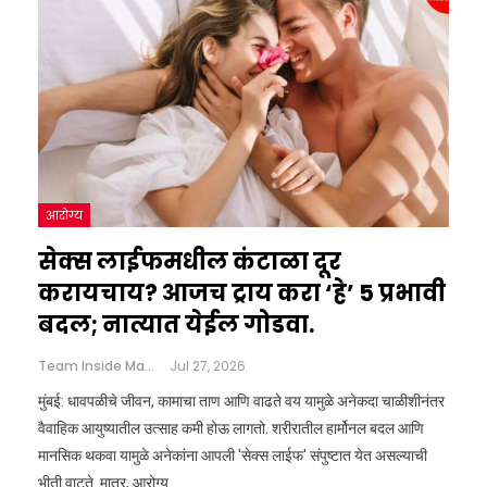
आरोग्य
सेक्स लाईफमधील कंटाळा दूर
करायचाय? आजच ट्राय करा ‘हे’ 5 प्रभावी
बदल; नात्यात येईल गोडवा.
Team Inside Marathi
Jul 27, 2026
मुंबई: धावपळीचे जीवन, कामाचा ताण आणि वाढते वय यामुळे अनेकदा चाळीशीनंतर
वैवाहिक आयुष्यातील उत्साह कमी होऊ लागतो. शरीरातील हार्मोनल बदल आणि
मानसिक थकवा यामुळे अनेकांना आपली 'सेक्स लाईफ' संपुष्टात येत असल्याची
भीती वाटते. मात्र, आरोग्य…