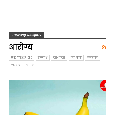
Browsing Category
आरोग्य
UNCATEGORIZED
खेळविश्व
देश-विदेश
पैसा पाणी
मनोरंजन
महाराष्ट्र
व्हायरल