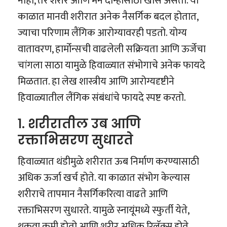
नाही, तर शरीर आणि मन दोन्हींसाठी खास असतो. या
काळात मानवी शरीरात अनेक नैसर्गिक बदल होतात,
ज्याचा परिणाम लैंगिक आरोग्यावरही पडतो. योग्य
वातावरण, हार्मोन्सची वाढलेली सक्रियता आणि ऊर्जेचा
चांगला साठा यामुळे हिवाळ्यात संभोगाचे अनेक फायदे
मिळतात. हा लेख शास्त्रीय आणि आरोग्यदृष्टीने
हिवाळ्यातील लैंगिक संबंधांचे फायदे स्पष्ट करतो.
१. शरीरातील उब आणि
रक्ताभिसरण सुधारते
हिवाळ्यात थंडीमुळे शरीरात ऊब निर्माण करण्यासाठी
अधिक ऊर्जा खर्च होते. या काळात संभोग केल्यास
शरीराचे तापमान नैसर्गिकरित्या वाढते आणि
रक्ताभिसरण सुधारते. यामुळे स्नायूंमध्ये स्फुर्ती येते,
थकवा कमी होतो आणि शरीर अधिक रिलॅक्स होते.