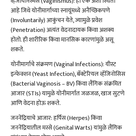
व्हजायनिस्मस (Vaginismus): ही एक अशी स्थिती
आहे जिथे योनीमार्गाच्या स्नायूंमध्ये अनैच्छिकपणे
(Involuntarily) आकुंचन येते, ज्यामुळे प्रवेश
(Penetration) अत्यंत वेदनादायक किंवा अशक्य
होतो. ही शारीरिक किंवा मानसिक कारणांमुळे असू
शकते.
योनीमार्गाचे संक्रमण (Vaginal Infections): यीस्ट
इन्फेक्शन (Yeast Infection), बॅक्टेरियल व्हॅजिनोसिस
(Bacterial Vaginosis – BV) किंवा लैंगिक संक्रमित
आजार (STIs) यामुळे योनीमार्गात जळजळ, खाज सुटणे
आणि वेदना होऊ शकते.
जननेंद्रियाचे आजार: हर्पिस (Herpes) किंवा
जननेंद्रियातील मस्से (Genital Warts) यांमुळे लैंगिक