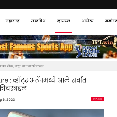
महाराष्ट्र
खेळविश्व
व्हायरल
आरोग्य
मनोरं
ार फीचर, जाणून घ्या नव्या फीचरबद्दल
 : व्हॉट्सअॅपमध्ये आले सर्वात
 फीचरबद्दल
व्हायरल
g 9, 2023