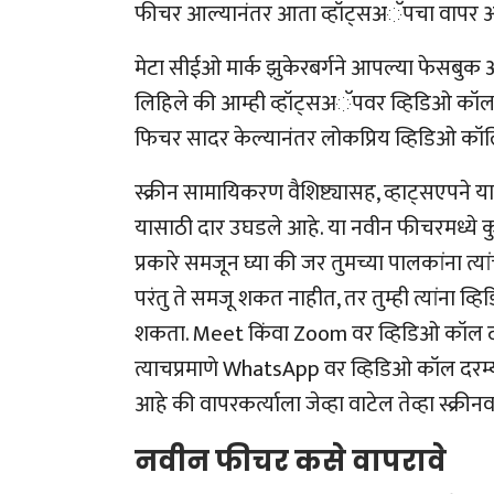
फीचर आल्यानंतर आता व्हॉट्सअॅपचा वापर ऑ
मेटा सीईओ मार्क झुकेरबर्गने आपल्या फेसबुक
लिहिले की आम्ही व्हॉट्सअॅपवर व्हिडिओ कॉलमध
फिचर सादर केल्यानंतर लोकप्रिय व्हिडिओ क
स्क्रीन सामायिकरण वैशिष्ट्यासह, व्हाट्सएपने 
यासाठी दार उघडले आहे. या नवीन फीचरमध्ये कुटु
प्रकारे समजून घ्या की जर तुमच्या पालकांना त्य
परंतु ते समजू शकत नाहीत, तर तुम्ही त्यांना व्ह
शकता. Meet किंवा Zoom वर व्हिडिओ कॉल दरम्या
त्याचप्रमाणे WhatsApp वर व्हिडिओ कॉल दरम्या
आहे की वापरकर्त्याला जेव्हा वाटेल तेव्हा स्क्
नवीन फीचर कसे वापरावे