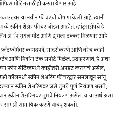
फिस मीटिंगसाठीही करता येणार आहे.
 अकाउंटवर या नवीन फीचरची घोषणा केली आहे. त्यांनी
्ये स्क्रीन शेअर फीचर जोडत आहोत. व्हॉट्सअ‍ॅपचे हे
ॉलिंग अॅप गुगल मीट आणि झूमला टक्कर मिळणार आहे.
या प्लॅटफॉर्मवर कागदपत्रे, सादरीकरणे आणि बरेच काही
ंब आणि मित्रांना टेक सपोर्ट मिळेल. उदाहरणार्थ, हे अशा
ांच्या फोन सेटिंग्जमध्ये काहीतरी अपडेट करायचे असेल,
िडिओ कॉलमध्ये स्क्रीन शेअरिंग फीचरद्वारे समजावून सांगू
न स्क्रीन शेअरिंगवर जसे तुमचे पूर्ण नियंत्रण असते,
न स्क्रीन शेअरिंगवर तुमचे नियंत्रण असेल. याचा अर्थ असा
रीनवर सामग्री सामायिक करणे थांबवू शकतो.