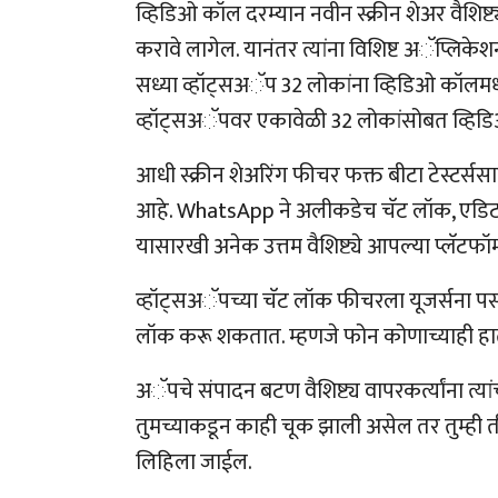
व्हिडिओ कॉल दरम्यान नवीन स्क्रीन शेअर वैशिष्
करावे लागेल. यानंतर त्यांना विशिष्ट अॅप्लिकेश
सध्या व्हॉट्सअॅप 32 लोकांना व्हिडिओ कॉलमध्य
व्हॉट्सअॅपवर एकावेळी 32 लोकांसोबत व्हिडिओ
आधी स्क्रीन शेअरिंग फीचर फक्त बीटा टेस्टर्स
आहे. WhatsApp ने अलीकडेच चॅट लॉक, एडिट
यासारखी अनेक उत्तम वैशिष्ट्ये आपल्या प्लॅटफ
व्हॉट्सअॅपच्या चॅट लॉक फीचरला यूजर्सना पसंत
लॉक करू शकतात. म्हणजे फोन कोणाच्याही हातात
अॅपचे संपादन बटण वैशिष्ट्य वापरकर्त्यांना त्या
तुमच्याकडून काही चूक झाली असेल तर तुम्ही ती
लिहिला जाईल.