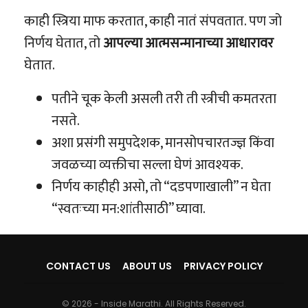
काही स्त्रिया माफ करतात, काही नातं संपवतात. पण जो
निर्णय घेतात, तो
आपल्या आत्मसन्मानाच्या आधारावर
घेतात.
पतीने चूक केली असली तरी ती स्त्रीची कमतरता
नसते.
अशा प्रसंगी समुपदेशक, मानसोपचारतज्ज्ञ किंवा
जवळच्या व्यक्तीचा सल्ला घेणं आवश्यक.
निर्णय काहीही असो, तो “दडपणाखाली” न घेता
“स्वतःच्या मन:शांतीसाठी” घ्यावा.
CONTACT US
ABOUT US
PRIVACY POLICY
© 2026 - Inside Marathi. All Rights Reserved.