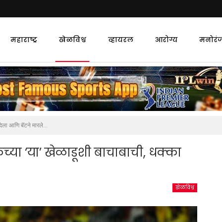
महाराष्ट्र
खेळविश्व
व्हायरल
आरोग्य
मनोरं
दिला आणि बॅटने मारले…
्या ‘या’ खेळाडूशी बाचाबाची, धक्का
खेळविश्व
4