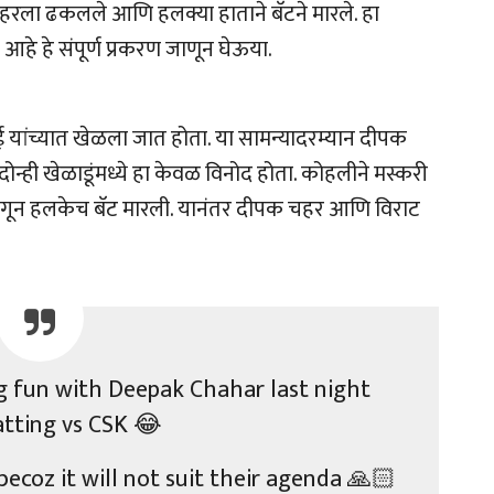
क चहरला ढकलले आणि हलक्या हाताने बॅटने मारले. हा
हे हे संपूर्ण प्रकरण जाणून घेऊया.
 यांच्यात खेळला जात होता. या सामन्यादरम्यान दीपक
ही खेळाडूंमध्ये हा केवळ विनोद होता. कोहलीने मस्करी
ून हलकेच बॅट मारली. यानंतर दीपक चहर आणि विराट
ng fun with Deepak Chahar last night
atting vs CSK 😂
becoz it will not suit their agenda 🙏🏻