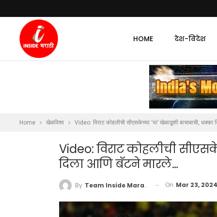
HOME
देश-विदेश
Home
खेळविश्व
Video: विराट कोहलीची सीएसकेच्या ‘या’ खेळाडूशी बाचाबाची, धक्का 
Video: विराट कोहलीची सीएसकेच
दिला आणि बॅटने मारले…
On
Mar 23, 202
By
Team Inside Marathi