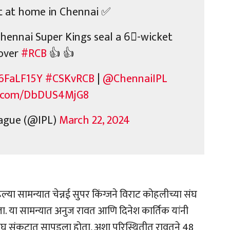
t at home in Chennai ✅
ennai Super Kings seal a 6⃣-wicket
 over
#RCB
👍 👍
j6FaLF15Y
#CSKvRCB
|
@ChennaiIPL
er.com/DbDUS4MjG8
ague (@IPL)
March 22, 2024
ल्या सामन्यात चेन्नई सुपर किंग्जने विराट कोहलीच्या संघ
ला. या सामन्यात अनुज रावत आणि दिनेश कार्तिक यांनी
ंघ संकटात सापडला होता, अशा परिस्थितीत रावतने 48