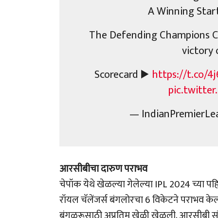
A Winning Star
The Defending Champions Ch
victory
Scorecard ▶️
https://t.co/4
pic.twitt
— IndianPremierLe
आरसीबीचा दारुण पराभव
चेपॉक येथे खेळल्या गेलेल्या IPL 2024 च्या पहि
रॉयल चॅलेंजर्स बंगलोरचा 6 विकेटने पराभव के
बंगळुरूसाठी अप्रतिम खेळी खेळली. आरसीबी स