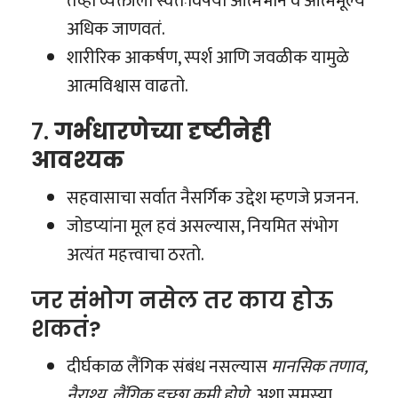
तेव्हा व्यक्तीला स्वतःविषयी आत्मभान व आत्ममूल्य
अधिक जाणवतं.
शारीरिक आकर्षण, स्पर्श आणि जवळीक यामुळे
आत्मविश्वास वाढतो.
७.
गर्भधारणेच्या दृष्टीनेही
आवश्यक
सहवासाचा सर्वात नैसर्गिक उद्देश म्हणजे प्रजनन.
जोडप्यांना मूल हवं असल्यास, नियमित संभोग
अत्यंत महत्त्वाचा ठरतो.
जर संभोग नसेल तर काय होऊ
शकतं?
दीर्घकाळ लैंगिक संबंध नसल्यास
मानसिक तणाव,
नैराश्य, लैंगिक इच्छा कमी होणे,
अशा समस्या