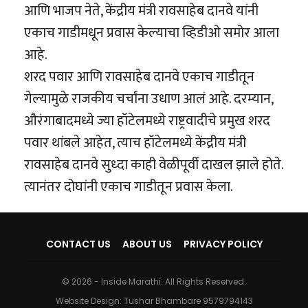
आणि भाजप नेते, केंद्रीय मंत्री रावसाहेब दानवे यांनी
एकाच गाडीमधून प्रवास केल्याचा व्हिडीओ समोर आला
आहे.
शरद पवार आणि रावसाहेब दानवे एकाच गाडीतून
गेल्यामुळे राजकीय चर्चांना उधाण आलं आहे. दरम्यान,
औरंगाबादमध्ये ज्या हॉटेलमध्ये राष्ट्रवादीचे प्रमुख शरद
पवार थांबले आहेत, त्याच हॉटेलमध्ये केंद्रीय मंत्री
रावसाहेब दानवे सुध्दा काही वेळीपूर्वी दाखल झाले होते.
त्यानंतर दोघांनी एकाच गाडीतून प्रवास केला.
CONTACT US
ABOUT US
PRIVACY POLICY
© 2026 - Inside Marathi. All Rights Reserved.
Website Design:
Tushar Bhambare 9579794143