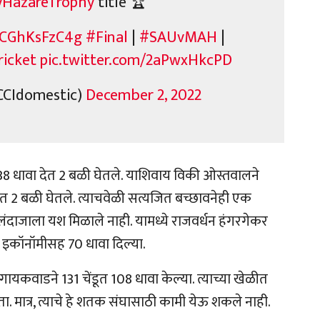
yHazareTrophy
title 🏆
o/CGhKsFzC4g
#Final
|
#SAUvMAH
|
icket
pic.twitter.com/2aPwxHkcPD
CCIdomestic)
December 2, 2022
त 38 धावा देत 2 बळी घेतले. याशिवाय विकी ओस्तवालने
 2 बळी घेतले. त्याचवेळी सत्यजित बच्छावनेही एक
ंदाजाला यश मिळाले नाही. यामध्ये राजवर्धन हंगरगेकर
ा इकॉनॉमीसह 70 धावा दिल्या.
गायकवाडने 131 चेंडूत 108 धावा केल्या. त्याच्या खेळीत
मात्र, त्याचे हे शतक संघासाठी कामी येऊ शकले नाही.