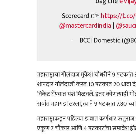
bag the
#Vija
Scorecard 👉
https://t.c
@mastercardindia
|
@saucr
— BCCI Domestic (@B
महाराष्ट्राचा गोलंदाज मुकेश चौधरीने 9 षटकां
शानदार गोलंदाजी करत 10 षटकात 20 धावा देत
विकेट घेण्यात यश मिळवले. इतर कोणत्याही गोल
सर्वात महागडा ठरला, त्याने 9 षटकात 7.80 च्य
महाराष्ट्राकडून पहिल्या डावात कर्णधार ऋतुराज 
एकूण 7 चौकार आणि 4 षटकारांचा समावेश होता. 