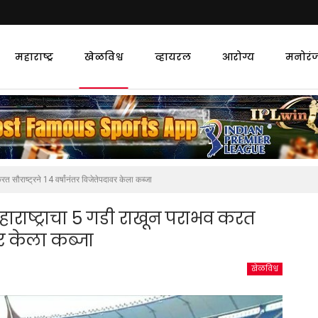
महाराष्ट्र
खेळविश्व
व्हायरल
आरोग्य
मनोरं
ौराष्ट्रने 14 वर्षांनंतर विजेतेपदावर केला कब्जा
राष्ट्राचा 5 गडी राखून पराभव करत
ावर केला कब्जा
खेळविश्व