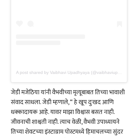
A post shared by Vaibhavi Upadhyaya (@vaibhaviupadhyaya)
जेडी मजेठिया यांनी वैभवीच्या मृत्यूबाबत तिच्या भावाशी
संवाद साधला. जेडी म्हणाले, “ हे खूप दुःखद आणि
धक्कादायक आहे. यावर माझा विश्वास बसत नाही.
जीवनाची शाश्वती नाही. त्याच वेळी, वैभवी उपाध्यायने
तिच्या शेवटच्या इंस्टाग्राम पोस्टमध्ये हिमाचलच्या सुंदर