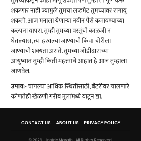
तुमच्याकडून काही मागू शकतो पण तुम्ही ती पूर्ण करू
शकणार नाही ज्यामुळे तुमचा लव्हमेट तुमच्यावर रागावू
शकतो. आज मनाला येणार्‍या नवीन पैसे कमावण्याच्या
कल्पना वापरा. तुम्ही तुमच्या वस्तूंची काळजी न
घेतल्यास, त्या हरवल्या जाण्याची किंवा चोरीला
जाण्याची शक्यता असते. तुमच्या जोडीदाराच्या
आयुष्यात तुम्ही किती महत्त्वाचे आहात हे आज तुम्हाला
जाणवेल.
उपाय:-
चांगल्या आर्थिक स्थितीसाठी, बॅटरीवर चालणारे
कोणतेही खेळणी गरीब मुलांमध्ये वाटून द्या.
CONTACT US
ABOUT US
PRIVACY POLICY
© 2026 - Inside Marathi. All Rights Reserved.