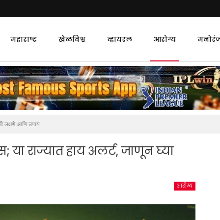
महाराष्ट्र
खेळविश्व
व्हायरल
आरोग्य
मनोरं
ाची लक्षणे आणि उपाय
; या राज्यात हाय अलर्ट, जाणून घ्या
आरोग्य