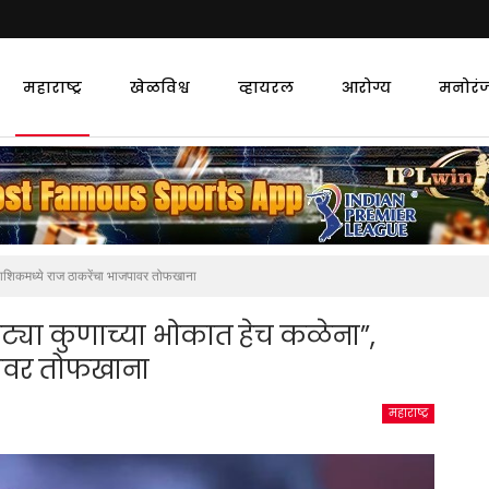
महाराष्ट्र
खेळविश्व
व्हायरल
आरोग्य
मनोरं
नाशिकमध्ये राज ठाकरेंचा भाजपावर तोफखाना
ट्या कुणाच्या भोकात हेच कळेना”,
पावर तोफखाना
महाराष्ट्र