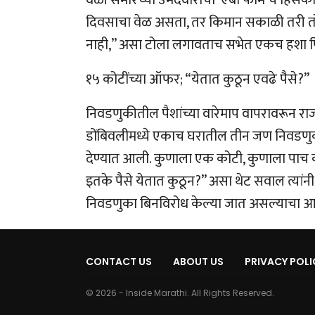
दिवसाचा वेळ असता, तर किमान सकाळी तरी तो फ
नाही,” असा टोला लगावताच सभेत एकच हशा 
१५ कोटींच्या ऑफर; “येतात कुठून एवढे पैसे?”
निवडणुकीतील पैशांच्या वारेमाप वापरावरून राज 
डोंबिवलीमध्ये एकाच घरातील तीन जण निवडणु
देण्यात आली. कुणाला एक कोटी, कुणाला पाच क
इतके पैसे येतात कुठून?” असा थेट सवाल त्यां
निवडणुका बिनविरोध केल्या जात असल्याचा आरो
CONTACT US
ABOUT US
PRIVACY POLI
© 2026 - Inside Marathi. All Rights Reserved.