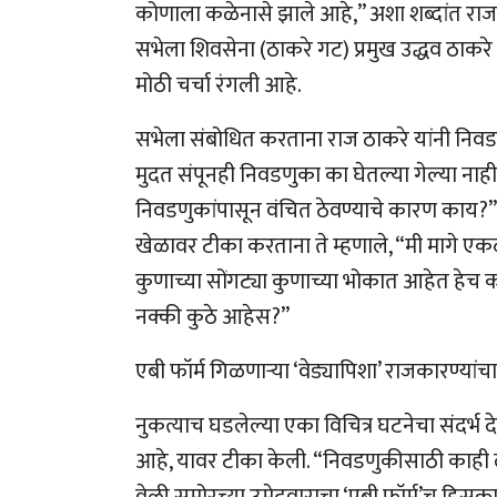
कोणाला कळेनासे झाले आहे,” अशा शब्दांत राज ठा
सभेला शिवसेना (ठाकरे गट) प्रमुख उद्धव ठाकरे
मोठी चर्चा रंगली आहे.
सभेला संबोधित करताना राज ठाकरे यांनी निवडणु
मुदत संपूनही निवडणुका का घेतल्या गेल्या नाह
निवडणुकांपासून वंचित ठेवण्याचे कारण काय?” अ
खेळावर टीका करताना ते म्हणाले, “मी मागे एक
कुणाच्या सोंगट्या कुणाच्या भोकात आहेत हेच क
नक्की कुठे आहेस?”
एबी फॉर्म गिळणाऱ्या ‘वेड्यापिशा’ राजकारण्यां
नुकत्याच घडलेल्या एका विचित्र घटनेचा संदर
आहे, यावर टीका केली. “निवडणुकीसाठी काही ल
वेळी समोरच्या उमेदवाराचा ‘एबी फॉर्म’च हिस