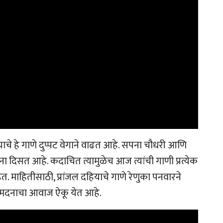
ियाचे हे गाणे दुप्पट वेगाने वाढत आहे. सपना चौधरी आणि
ढताना दिसत आहे. कदाचित त्यामुळेच आज त्यांची गाणी प्रत्येक
त. माहितीसाठी, प्रांजल दहियाचे गाणे रेणुका पनवारने
ी मदनाचा आवाज ऐकू येत आहे.