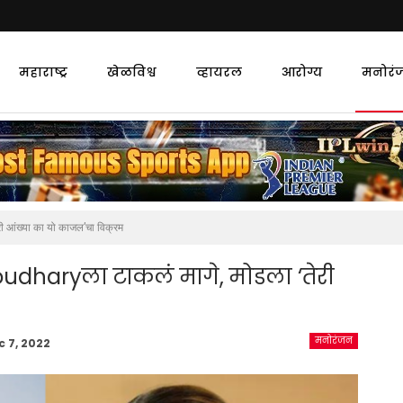
महाराष्ट्र
खेळविश्व
व्हायरल
आरोग्य
मनोरं
 आंख्या का यो काजल’चा विक्रम
dharyला टाकलं मागे, मोडला ‘तेरी
मनोरंजन
c 7, 2022