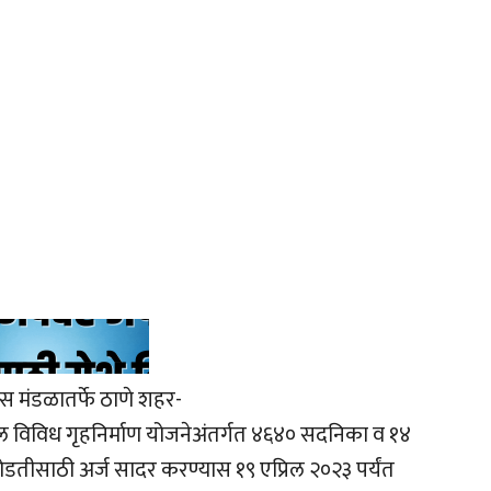
कास मंडळातर्फे ठाणे शहर-
ेथील विविध गृहनिर्माण योजनेअंतर्गत ४६४० सदनिका व १४
डतीसाठी अर्ज सादर करण्यास १९ एप्रिल २०२३ पर्यंत