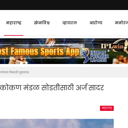
महाराष्ट्र
खेळविश्व
व्हायरल
आरोग्य
मनोरं
करण्यास मिळाली मुदतवाढ
ाडा कोकण मंडळ सोडतीसाठी अर्ज सादर
महाराष्ट्र