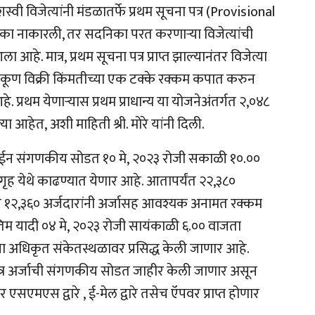
वी विजेत्यांनी मंडळातर्फे प्रथम सूचना पत्र (
Provisional
ा नाकारली, तर सदनिका परत करणार्‍या विजेत्यांची
ा आहे. मात्र
,
प्रथम सूचना पत्र प्राप्त झाल्यानंतर विजेत्या
कूण विक्री किंमतीच्या एक टक्के रक्कम कपात करुन
. प्रथम येणा
ऱ्या
स प्रथम प्राधान्य या योजनेअंतर्गत २,०४८
्या आहेत
,
अशी माहिती श्री. मोरे यांनी दिली.
लाईन संगणकीय सोडत १० मे
,
२०२३ रोजी सकाळी १०.००
ृह येथे काढण्यात येणार आहे. आतापर्यंत २२
,
३८०
ैकी १२,३६० अर्जदारांनी अर्जासह आवश्यक अनामत रक्कम
िम यादी ०४ मे
,
२०२३ रोजी सायंकाळी ६.०० वाजता
ा अधिकृत संकेतस्थळावर प्रसिद्ध केली जाणार आहे.
्र अर्जाची संगणकीय सोडत जाहीर केली जाणार असून
र एसएमएस द्वारे
,
ई-मेल द्वारे तसेच ऍपवर प्राप्त होणार