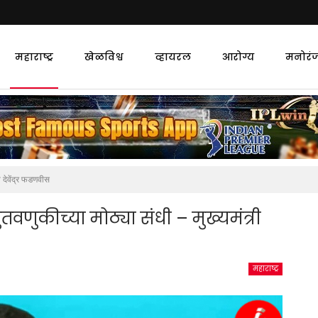
महाराष्ट्र
खेळविश्व
व्हायरल
आरोग्य
मनोरं
री देवेंद्र फडणवीस
 गुंतवणुकीच्या मोठ्या संधी – मुख्यमंत्री
महाराष्ट्र