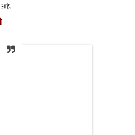
त आहे.
ओ