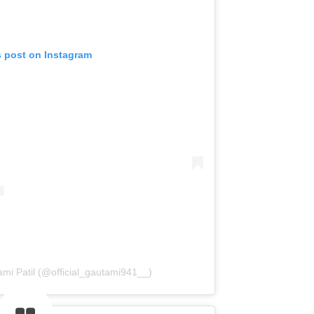
s post on Instagram
mi Patil (@official_gautami941__)