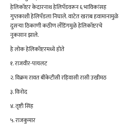
हेलिकॉप्टर केदारनाथ हेलिपॅडवरून ६ भाविकांसह
गुप्तकाशी हेलिपॅडला निघाले. वाटेत खराब हवामानामुळे
दुसऱ्या ठिकाणी कठीण लँडिंगमुळे हेलिकॉप्टरचे
नुकसान झाले.
हे लोक हेलिकॉप्टरमध्ये होते
१. राजवीर-पायलट
२. विक्रम रावत बीकेटीसी रहिवासी रासी उखीमठ
३. विनोद
४. तृष्टी सिंह
५. राजकुमार