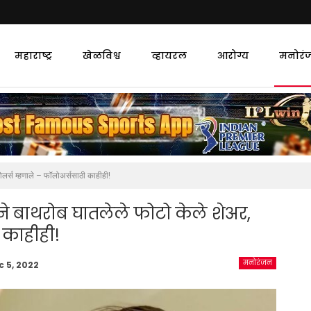
महाराष्ट्र
खेळविश्व
व्हायरल
आरोग्य
मनोरं
ोलर्स म्हणाले – फॉलोअर्ससाठी काहीही!
ने बाथरोब घातलेले फोटो केले शेअर,
ी काहीही!
मनोरंजन
c 5, 2022