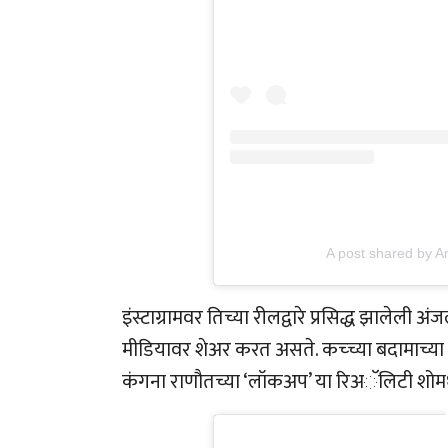
A post shared by An
इंस्टाग्रामवर तिच्या रीलद्वारे प्रसिद्ध झाले
मीडियावर शेअर करत असते. कच्च्या बदामाच्या ट
कंगना राणौतच्या ‘लॉकअप’ या रिअॅलिटी शोमध