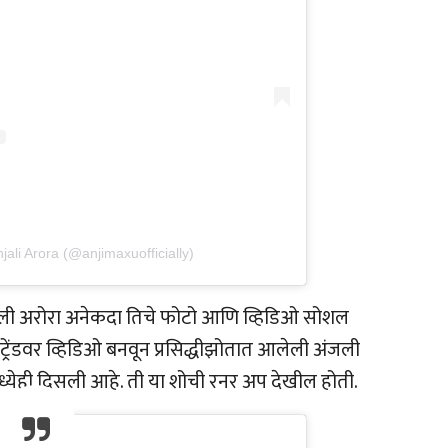
jali Arora (@anjimaxuofficially)
ली अंजली अरोरा अनेकदा तिचे फोटो आणि व्हिडिओ सोशल
्रेंडवर व्हिडिओ बनवून प्रसिद्धीझोतात आलेली अंजली
्येही दिसली आहे. ती या शोची रनर अप देखील होती.