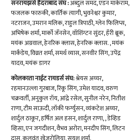
सनरायझर्स हैदराबाद संघ :
अब्दुल समद, एडन मार्कराम,
फजलक फारुकी, कार्तिक त्यागी, भुवनेश्वर कुमार,
नटराजन, उमरान मलिक, राहुल त्रिपाठी, ग्लेन फिलिप्स,
अभिषेक शर्मा, मार्को जॅनसेन, वॉशिंग्टन सुंदर, हॅरी ब्रूक,
मयंक अग्रवाल, हेनरिक क्‍लास, हेनरिक क्‍लास. , मयंक
मार्कंडेय, विव्रत शर्मा, समर्थ व्यास, सनवीर सिंग, उपेंद्र
यादव, मयंक डागर
कोलकाता नाईट रायडर्स संघ:
श्रेयस अय्यर,
रहमानउल्ला गुरबाज, रिंकू सिंग, उमेश यादव, वरुण
चक्रवर्ती, अनुकुल रॉय, आंद्रे रसेल, सुनील नरेन, नितीश
राणा, टीम साऊदी, लॉकी फर्ग्युसन, व्यंकटेश अय्यर,
शार्दुल ठाकूर, हर्षित अल हसन, शार्दुल राणा, , डेव्हिड
व्हिसा, एन जगदीशन, वैभव अरोरा, मनदीप सिंग, लिटन
दास, कुलवंत खेजरोलिया, सुयश शर्मा.