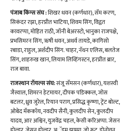
पंजाब किंग्स संघ :
शिखर धवन (कर्णधार), सॅम करण,
सिकंदर रझा, हरप्रीत भाटिया, शिवम सिंग, विद्वत
कावरप्पा, मोहित राठी, जॉनी बेअरस्टो, भानुका राजपक्षे,
प्रभसिमरन सिंग, ऋषी धवन, अथर्व तायडे, कागिसो
रबाडा, राहुल, अर्शदीप सिंग. चाहर, नॅथन एलिस, बलतेज
सिंग, शाहरुख खान, लियाम लिव्हिंगस्टन, हरप्रीत ब्रार,
राज बावा.
राजस्थान रॉयल्स संघ:
संजू सॅमसन (कर्णधार), यशस्वी
जैस्वाल, शिमरन हेटमायर, दीपक पडिक्कल, जोस
बटलर, ध्रुव जुरेल, रियान पराग, प्रसिद्ध कृष्णा, ट्रेंट बोल्ट,
ओबेद मॅककॉय, नवदीप सैनी, कुलदीप सेन, कुलदीप
यादव, आर अश्विन, युजवेंद्र चहल, केसी करिअप्पा. जेसन
होल्डर, जेसन होल्डर, अॅडम झाम्पा, जो रूट, डोनोवन