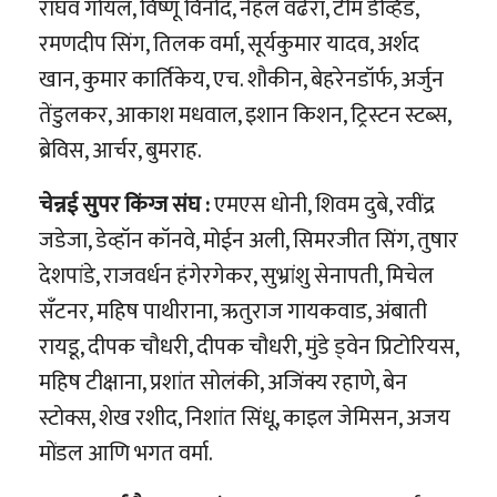
राघव गोयल, विष्णू विनोद, नेहल वढेरा, टीम डेव्हिड,
रमणदीप सिंग, तिलक वर्मा, सूर्यकुमार यादव, अर्शद
खान, कुमार कार्तिकेय, एच. शौकीन, बेहरेनडॉर्फ, अर्जुन
तेंडुलकर, आकाश मधवाल, इशान किशन, ट्रिस्टन स्टब्स,
ब्रेविस, आर्चर, बुमराह.
चेन्नई सुपर किंग्ज संघ :
एमएस धोनी, शिवम दुबे, रवींद्र
जडेजा, डेव्हॉन कॉनवे, मोईन अली, सिमरजीत सिंग, तुषार
देशपांडे, राजवर्धन हंगेरगेकर, सुभ्रांशु सेनापती, मिचेल
सँटनर, महिष पाथीराना, ऋतुराज गायकवाड, अंबाती
रायडू, दीपक चौधरी, दीपक चौधरी, मुंडे ड्वेन प्रिटोरियस,
महिष टीक्षाना, प्रशांत सोलंकी, अजिंक्य रहाणे, बेन
स्टोक्स, शेख रशीद, निशांत सिंधू, काइल जेमिसन, अजय
मोंडल आणि भगत वर्मा.