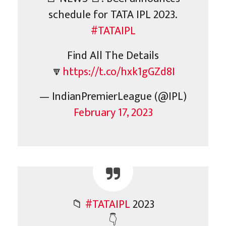
schedule for TATA IPL 2023.
#TATAIPL
Find All The Details
🔽
https://t.co/hxk1gGZd8I
— IndianPremierLeague (@IPL)
February 17, 2023
📁
#TATAIPL
2023
👇