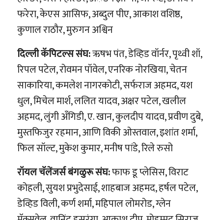
फरेरा, केएस आसिफ, अब्दुल पीए, आकाश वशिष्ठ,
कुणाल राठौर, मुरुगन अश्विन
दिल्ली कॅपिटल्स संघ:
ऋषभ पंत, डेव्हिड वॉर्नर, पृथ्वी शॉ,
रिपल पटेल, रोवमन पॉवेल, एनरिक नोरखिया, चेतन
साकारिया, कमलेश नागरकोटी, सर्फराज अहमद, यश
धुल, मिचेल मार्श, ललित यादव, अक्षर पटेल, खलील
अहमद, लुंगी अँगिडी, ए. खान, कुलदीप यादव, प्रवीण दुबे,
मुस्तफिजुर रहमान, आणि विकी ओस्तवाल, इशांत शर्मा,
फिल सॉल्ट, मुकेश कुमार, मनीष पांडे, रिले रुसो
रॉयल चॅलेंजर्स बंगळुरू संघ:
फाफ डू प्लेसिस, विराट
कोहली, सुयश प्रभुदेसाई, शाहबाज अहमद, हर्षल पटेल,
डेव्हिड विली, कर्ण शर्मा, महिपाल लोमरोड, ग्लेन
मॅक्सवेल, वानिंदू हसरंगा, आकाश दीप, मोहम्मद सिराज,