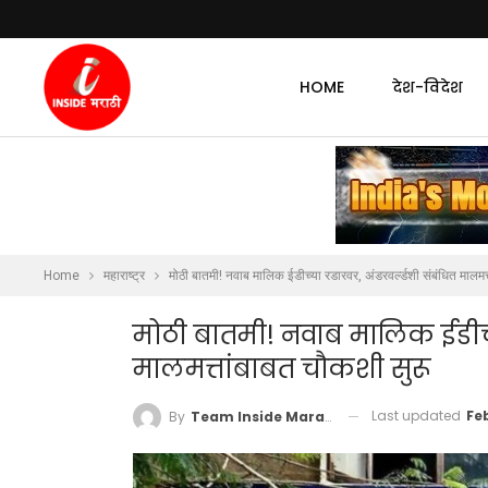
HOME
देश-विदेश
Home
महाराष्ट्र
मोठी बातमी! नवाब मालिक ईडीच्या रडारवर, अंडरवर्ल्डशी संबंधित मालमत
मोठी बातमी! नवाब मालिक ईडीच्य
मालमत्तांबाबत चौकशी सुरू
Last updated
Fe
By
Team Inside Marathi