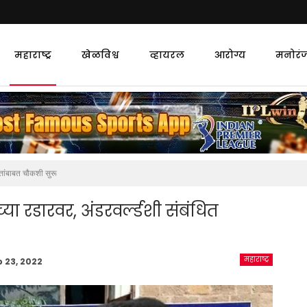
महाराष्ट्र
खेळविश्व
व्हायरल
आरोग्य
मनोरं
्तांबाबत चौकशी सुरू
ा रडारवर, अंडरवर्ल्डशी संबंधित
महाराष्ट्र
b 23, 2022