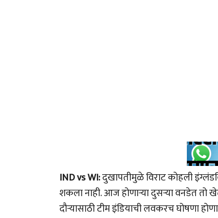
IND vs WI:
दुखापतीमुळे विराट कोहली इंग्लंडव
शकला नाही. आज होणाऱ्या दुसऱ्या वनडेत तो खेळ
दौऱ्यासाठी टीम इंडियाची लवकरच घोषणा होणार