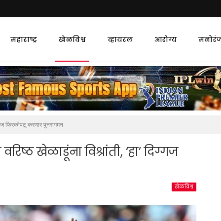
महाराष्ट्र
खेळविश्व
व्हायरल
आरोग्य
मनोरं
दिग्गज फिरकीपटू करणार पुनरागमन
वरिष्ठ खेळाडूंना विश्रांती, ‘हा’ दिग्गज
खेळविश्व