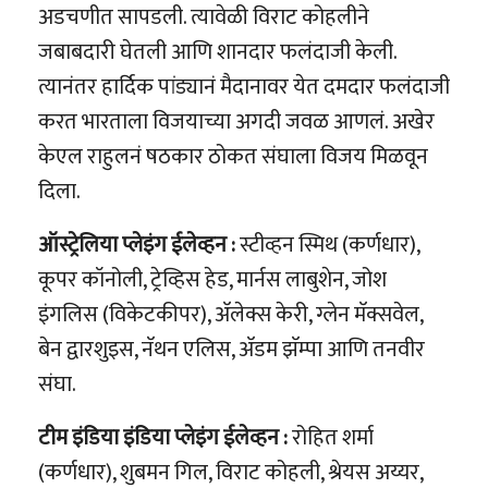
अडचणीत सापडली. त्यावेळी विराट कोहलीने
जबाबदारी घेतली आणि शानदार फलंदाजी केली.
त्यानंतर हार्दिक पांड्यानं मैदानावर येत दमदार फलंदाजी
करत भारताला विजयाच्या अगदी जवळ आणलं. अखेर
केएल राहुलनं षठकार ठोकत संघाला विजय मिळवून
दिला.
ऑस्ट्रेलिया प्लेइंग ईलेव्हन :
स्टीव्हन स्मिथ (कर्णधार),
कूपर कॉनोली, ट्रेव्हिस हेड, मार्नस लाबुशेन, जोश
इंगलिस (विकेटकीपर), अ‍ॅलेक्स केरी, ग्लेन मॅक्सवेल,
बेन द्वारशुइस, नॅथन एलिस, अ‍ॅडम झॅम्पा आणि तनवीर
संघा.
टीम इंडिया इंडिया प्लेइंग ईलेव्हन :
रोहित शर्मा
(कर्णधार), शुबमन गिल, विराट कोहली, श्रेयस अय्यर,