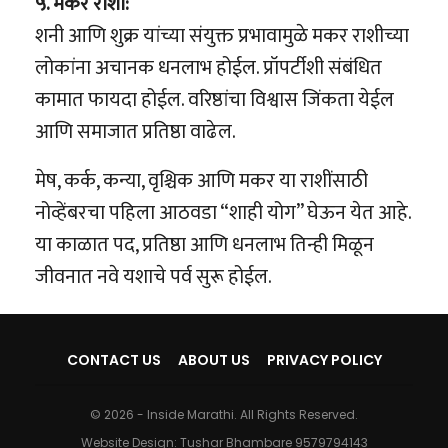
५. मकर राशी:
शनी आणि शुक्र यांच्या संयुक्त प्रभावामुळे मकर राशीच्या
लोकांना अचानक धनलाभ होईल. प्रॉपर्टीशी संबंधित
कामात फायदा होईल. वरिष्ठांचा विश्वास जिंकता येईल
आणि समाजात प्रतिष्ठा वाढेल.
मेष, कर्क, कन्या, वृश्चिक आणि मकर या राशींसाठी
नोव्हेंबरचा पहिला आठवडा “शाही योग” घेऊन येत आहे.
या काळात पद, प्रतिष्ठा आणि धनलाभ तिन्ही मिळून
जीवनात नवे यशाचे पर्व सुरू होईल.
CONTACT US
ABOUT US
PRIVACY POLICY
© 2026 - Inside Marathi. All Rights Reserved.
Website Design:
Tushar Bhambare 9579794143