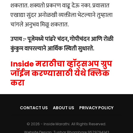
शकतात. शक्यतो प्रकरण वाढू देऊ नका. प्रवासात
एखाद्या सुंदर अनोळखी व्यक्तीला भेटल्याने तुम्हाला
चांगले अनुभव मिळू शकतात.
उपाय :- पूजेमध्ये पांढरे चंदन, गोपीचंदन आणि रोळी
कुंकुम वापरल्याने आर्थिक स्थिती सुधारते.
Inside मराठीचा व्हॉट्सअप ग्रुप
जॉईन करण्यासाठी येथे क्लिक
करा
CONTACT US
ABOUT US
PRIVACY POLICY
© 2026 - Inside Marathi. All Rights Reserved.
Website Design:
Tushar Bhambare 9579794143