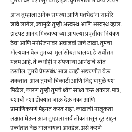
तुमची बरीचशी सुटका होईल. वृषभ राशी भविष्य 2023
आज तुम्हाला अनेक समस्या आणि मतभेदांना सामोरे
जावे लागेल, ज्यामुळे तुम्ही अस्वस्थ आणि अस्वस्थ व्हाल.
झटपट आनंद मिळवण्याच्या आपल्या प्रवृत्तीवर नियंत्रण
ठेवा आणि मनोरंजनावर अवाजवी खर्च टाळा. तुमचा
मौल्यवान वेळ तुमच्या मुलांसोबत घालवा. हे सर्वोत्तम
मलम आहे. ते कधीही न संपणाऱ्या आनंदाचे स्रोत
ठरतील. तुमचे प्रेमसंबंध आज काही अडचणीत येऊ
शकतात. आज तुमची चिकाटी आणि जिद्द यामुळे यश
मिळेल, कारण तुम्ही तुमचे ध्येय साध्य करू शकाल. मात्र,
यशाची नशा डोक्यात जाऊ देऊ नका आणि
प्रामाणिकपणे मेहनत करत राहा. काळाची नाजूकता
लक्षात घेऊन आज तुम्हाला सर्व लोकांपासून दूर राहून
एकांतात वेळ घालवायला आवडेल. असे करणे