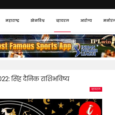
महाराष्ट्र
खेळविश्व
व्हायरल
आरोग्य
मनोरं
: सिंह दैनिक राशिभविष्य
व्हायरल