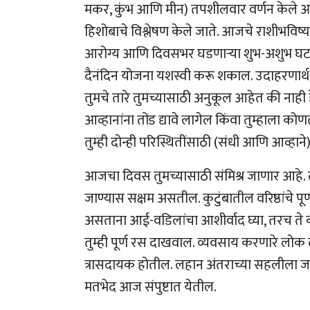
मकर, कुंभ आणि मीन) तपशीलवार वर्णन केले आहे. ज
हिशोबाचे विश्लेषण केले जाते. आजचे राशीभविष्य 
आरोग्य आणि दिवसभर घडणाऱ्या शुभ-अशुभ घटनांच
दैनंदिन योजना यशस्वी करू शकाल. उदाहरणार्थ, ग
तुमचे तारे तुमच्यासाठी अनुकूल आहेत की नाही हे
आव्हानांना तोंड द्यावे लागेल किंवा तुम्हाला कोण
तुम्ही दोन्ही परिस्थितींसाठी (संधी आणि आव्हान
आजचा दिवस तुमच्यासाठी संमिश्र जाणार आहे. तुम्
जाण्यास सक्षम असतील. कुटुंबातील वरिष्ठांचे प
असताना आई-वडिलांचा आशीर्वाद घ्या, तरच ते 
तुम्ही पूर्ण रस दाखवाल. व्यवसाय करणारे लोक त
त्रासदायक होतील. लहान अंतराच्या सहलीला जाण
मतभेद आज संपुष्टात येतील.