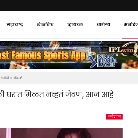
महाराष्ट्र
खेळविश्व
व्हायरल
आरोग्य
मनोरं
रोडोंची मालकिन!
ळी घरात मिळत नव्हतं जेवण, आज आहे
मनोरंजन