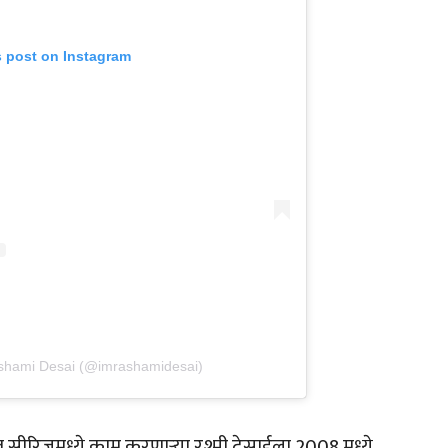
s post on Instagram
ashami Desai (@imrashamidesai)
 वेब सीरिजमध्ये काम करणाऱ्या रश्मी देसाईला 2008 मध्ये