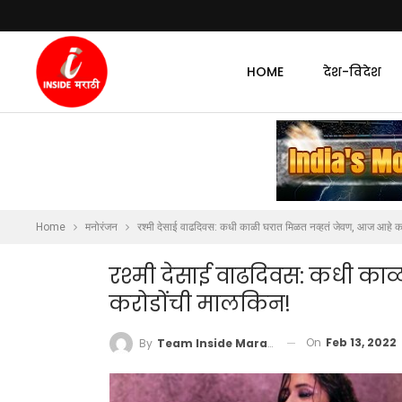
HOME
देश-विदेश
Home
मनोरंजन
रश्मी देसाई वाढदिवस: कधी काळी घरात मिळत नव्हतं जेवण, आज आहे क
रश्मी देसाई वाढदिवस: कधी का
करोडोंची मालकिन!
On
Feb 13, 2022
By
Team Inside Marathi