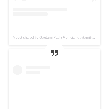
A post shared by Gautami Patil (@official_gautami941__)