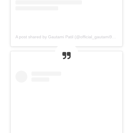
A post shared by Gautami Patil (@official_gautami941__)