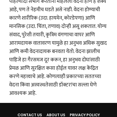
पहिल्यांदा संभोग करताना महिलेला वेदना होणे हे शक्य
आहे, पण ते नेहमीच घडते असे नाही. वेदना होण्याची
कारणे शारीरिक (उदा. हायमेन, कोरडेपणा) आणि
मानसिक (उदा. चिंता, तणाव) दोन्ही असू शकतात. योग्य
संवाद, पुरेशी तयारी, कृत्रिम वंगणाचा वापर आणि
आरामदायक वातावरण यामुळे हा अनुभव अधिक सुखद
आणि कमी वेदनादायक बनवता येतो. वेदना झालीच
पाहिजे हा गैरसमज दूर करून, हा अनुभव दोघांसाठी
प्रेमळ आणि सुरक्षित कसा होईल यावर लक्ष केंद्रित
करणे महत्त्वाचे आहे. कोणत्याही प्रकारच्या सततच्या
वेदना किंवा अस्वस्थतेसाठी डॉक्टरांचा सल्ला घेणे
आवश्यक आहे.
CONTACT US
ABOUT US
PRIVACY POLICY