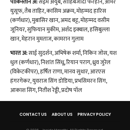
पाकिस्तान अ:
सईम अयुब, साहिबजादा फरहान, ओमेर
युसूफ, तैब ताहिर, कासिम अक्रम, मोहम्मद हारिस
(कर्णधार), मुबासिर खान, अमद बट्ट, मोहम्मद वसीम
जूनियर, सुफियान मुकीम, अर्शद इक्बाल, हसिबुल्ला
खान, मेहरान मुमताज, कामरान गुलाम
भारत अ:
साई सुदर्शन, अभिषेक शर्मा, निकिन जोस, यश
धुल (कर्णधार), निशांत सिंधू, रियान पराग, ध्रुव जुरेल
(विकेटकीपर), हर्षित राणा, मानव सुथार, आरएस
हंगरगेकर, युवराज सिंग डोडिया, प्रभसिमरन सिंग,
आकाश सिंग, नितीश रेड्डी, प्रदोष पॉल
CONTACT US
ABOUT US
PRIVACY POLICY