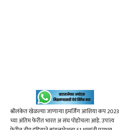
श्रीलंकेत खेळल्या जाणाऱ्या इमर्जिंग आशिया कप 2023
च्या अंतिम फेरीत भारत अ संघ पोहोचला आहे. उपांत्य
फेरीत टीम इंडियाने बांगलादेशचा 51 धावांनी पराभव