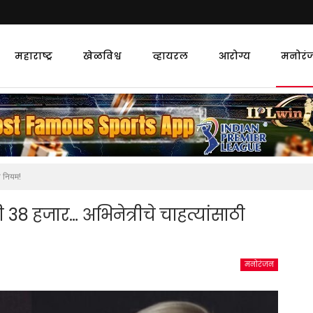
महाराष्ट्र
खेळविश्व
व्हायरल
आरोग्य
मनोरं
ी नियम!
 38 हजार… अभिनेत्रीचे चाहत्यांसाठी
मनोरंजन