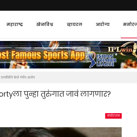
महाराष्ट्र
खेळविश्व
व्हायरल
आरोग्य
मनोरं
एनसीबीने केले गंभीर आरोप
yला पुन्हा तुरुंगात जावं लागणार?
मनोरंजन