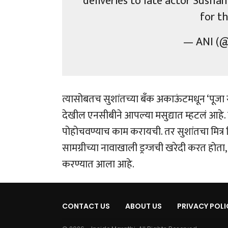
deliveries to late actor Sush
for t
— ANI (
त्यासोबतच सुशांतच्या बँक अकाऊंटमधून ‘पूजा स
देखील एनसीबीने आपल्या मसुद्यात म्हटलं आहे. रि
पोहोचवण्याच काम करायची. तर सुशांतचा मित्र स
सामग्रीच्या नावाखाली ड्रग्जची खरेदी करत होता
करण्यात आला आहे.
CONTACT US
ABOUT US
PRIVACY POLI