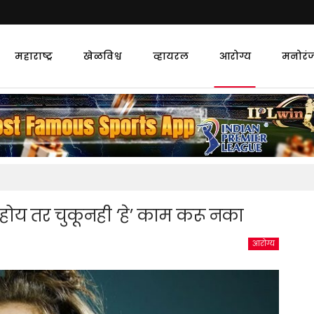
महाराष्ट्र
खेळविश्व
व्हायरल
आरोग्य
मनोरं
होय तर चुकूनही ‘हे’ काम करू नका
आरोग्य