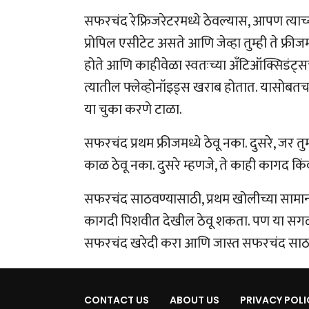
सफरचंद रेफ्रिजरेटरमध्ये ठेवल्यास, आपण त्या
प्रोपिल एसीटेट असते आणि जेव्हा तुम्ही ते फ्रीजम
होते आणि काहीवेळा स्वतःच्या अँटिऑक्सिडंट्सच
त्यातील फ्लेव्होनॉइड्स खराब होतात. यासोबतच का
या चुका करणे टाळा.
सफरचंद प्रथम फ्रीजमध्ये ठेवू नका. दुसरे, जर तुम
काळ ठेवू नका. दुसरे म्हणजे, ते काही कागद किंव
सफरचंद साठवण्यासाठी, प्रथम खोलीच्या सामान्य त
कागदी पिशवीत देखील ठेवू शकता. पण या सगळ्य
सफरचंद खरेदी करा आणि जास्त सफरचंद साठ
CONTACT US
ABOUT US
PRIVACY POLI