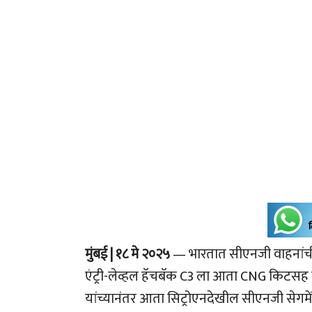
मुंबई | १८ मे २०२५
— भारतात सीएनजी वाहनांची व
एंट्री-लेव्हल हॅचबॅक C3 ला आता CNG किटसह 
यांच्यानंतर आता सिट्रोएनदेखील सीएनजी सेगम