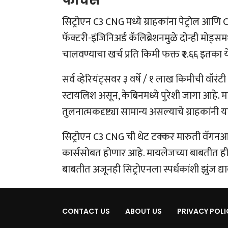
फीचर्स
सिट्रोएन C3 CNG मध्ये ग्राहकांना पेट्रोल आण
फॅक्टरी-इंजिनिअर्ड कॅलिब्रेशनमुळे दोन्ही मोड्सम
चालवण्याचा खर्च प्रति किमी फक्त ₹२.६६ इतका य
सर्व व्हेरियंट्सवर ३ वर्षे / १ लाख किमीची वॉ
स्टायलिश असून, केबिनमध्ये पुरेशी जागा आहे. म
तुलनात्मकदृष्ट्या सामान्य असल्याचे ग्राहकांनी या
सिट्रोएन C3 CNG ची थेट टक्कर मारुती वॅग
कार्ससोबत होणार आहे. मायलेजच्या बाबतीत ही क
बाबतीत अजूनही सिट्रोएनला स्पर्धकांशी झुंज द्य
CONTACT US
ABOUT US
PRIVACY POLI