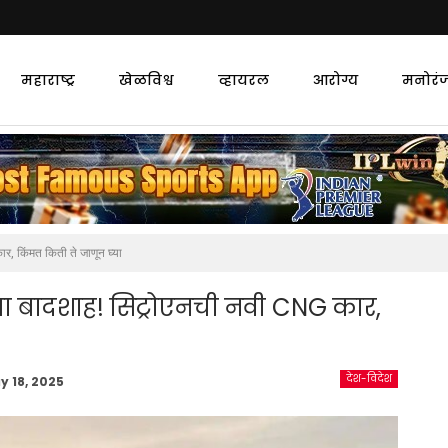
महाराष्ट्र
खेळविश्व
व्हायरल
आरोग्य
मनोरं
 किंमत किती ते जाणून घ्या
 बादशाह! सिट्रोएनची नवी CNG कार,
देश-विदेश
y 18, 2025