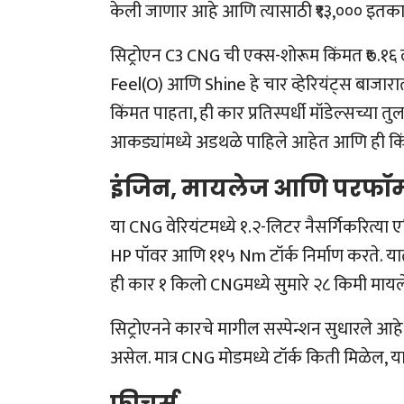
केली जाणार आहे आणि त्यासाठी ₹९३,००० इतका 
सिट्रोएन C3 CNG ची एक्स-शोरूम किंमत ₹७.१६ ल
Feel(O) आणि Shine हे चार व्हेरियंट्स बाजा
किंमत पाहता, ही कार प्रतिस्पर्धी मॉडेल्सच्या तुल
आकड्यांमध्ये अडथळे पाहिले आहेत आणि ही किंमत
इंजिन, मायलेज आणि परफॉर्
या CNG वेरियंटमध्ये १.२-लिटर नैसर्गिकरित्या एस्
HP पॉवर आणि ११५ Nm टॉर्क निर्माण करते. यात 
ही कार १ किलो CNGमध्ये सुमारे २८ किमी माय
सिट्रोएनने कारचे मागील सस्पेन्शन सुधारले आहे
असेल. मात्र CNG मोडमध्ये टॉर्क किती मिळेल, य