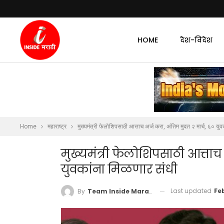
HOME
देश-विदेश
Home
महाराष्ट्र
मुख्यमंत्री फेलोशिपसाठी आत्ताच अर्ज करा, अंतिम मुदत २ मार्च, ६० यु
मुख्यमंत्री फेलोशिपसाठी आत्ताच 
युवकांना मिळणार संधी
Last updated
Fe
By
Team Inside Marathi