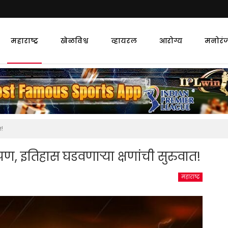
महाराष्ट्र
खेळविश्व
व्हायरल
आरोग्य
मनोरं
त!
ण, इतिहास घडवणाऱ्या क्षणांची सुरुवात!
महाराष्ट्र