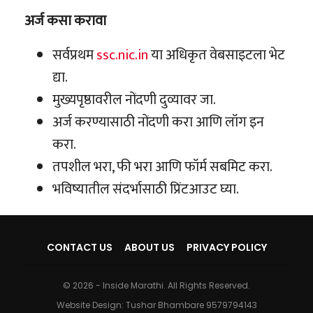
अर्ज कसा करावा
सर्वप्रथम
ssc.nic.in
या अधिकृत वेबसाइटला भेट
द्या.
मुख्यपृष्ठावरील नोंदणी दुव्यावर जा.
अर्ज करण्यासाठी नोंदणी करा आणि लॉग इन
करा.
तपशील भरा, फी भरा आणि फॉर्म सबमिट करा.
भविष्यातील संदर्भासाठी प्रिंटआउट घ्या.
CONTACT US
ABOUT US
PRIVACY POLICY
© 2026 - Inside Marathi. All Rights Reserved.
Website Design:
Tushar Bhambare 9579794143