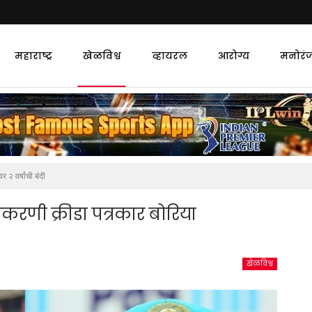
महाराष्ट्र
खेळविश्व
व्हायरल
आरोग्य
मनोरं
 २ वर्षांची बंदी
रकरणी क्रीडा पत्रकार बोरिया
खेळविश्व