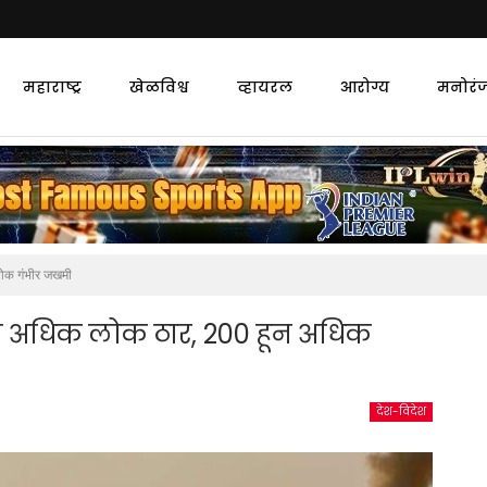
महाराष्ट्र
खेळविश्व
व्हायरल
आरोग्य
मनोरं
लोक गंभीर जखमी
हून अधिक लोक ठार, 200 हून अधिक
देश-विदेश