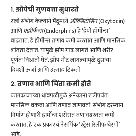
१.
झोपेची गुणवत्ता सुधारते
रात्री संभोग केल्याने मेंदूमध्ये
ऑक्सिटोसिन
(Oxytocin)
आणि
एंडॉर्फिन्स
(Endorphins) हे ‘हॅपी हॉर्मोन्स’
वाढतात. हे हॉर्मोन्स तणाव कमी करतात आणि मानसिक
शांतता देतात. यामुळे झोप गाढ लागते आणि शरीर
पूर्णतः विश्रांती घेतं. झोप नीट लागल्यामुळे दुसऱ्या
दिवशी ऊर्जा आणि उत्साह टिकतो.
२.
तणाव आणि चिंता कमी होते
कामकाजाच्या धावपळीमुळे अनेकांना रात्रीपर्यंत
मानसिक थकवा आणि तणाव जाणवतो. संभोग दरम्यान
निर्माण होणारी हार्मोन्स शरीरात तणावग्रस्तता कमी
करतात. हे एक प्रकारचं नैसर्गिक ‘स्ट्रेस रिलीफ थेरपी’
आहे.