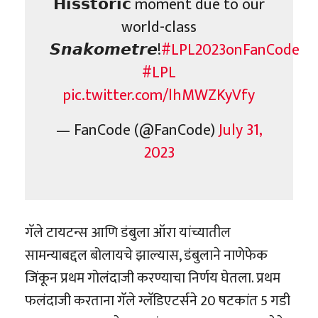
𝗛𝗶𝘀𝘀𝘁𝗼𝗿𝗶𝗰 moment due to our
world-class
𝙎𝙣𝙖𝙠𝙤𝙢𝙚𝙩𝙧𝙚!
#LPL2023onFanCode
#LPL
pic.twitter.com/lhMWZKyVfy
— FanCode (@FanCode)
July 31,
2023
गॅले टायटन्स आणि डंबुला ऑरा यांच्यातील
सामन्याबद्दल बोलायचे झाल्यास, डंबुलाने नाणेफेक
जिंकून प्रथम गोलंदाजी करण्याचा निर्णय घेतला. प्रथम
फलंदाजी करताना गॅले ग्लॅडिएटर्सने 20 षटकांत 5 गडी