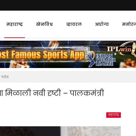
महाराष्ट्र
खेळविश्व
व्हायरल
आरोग्य
मनोरं
य राठोड
ंना मिळाली नवी दृष्टी – पालकमंत्री
महाराष्ट्र