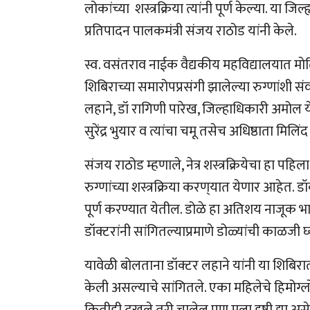
लोकांच्या शस्त्रक्रिया त्यांनी पूर्ण केल्या. या ज
प्रतिपादन पालकमंत्री संजय राठोड यांनी केले.
स्व. वसंतराव नाईक वैद्यकीय महविद्यालयात मोत
शिबिराच्या समारोपप्रसंगी झालेल्या रुग्णांशी संव
लहाने, डॉ रागिणी पारेख, जिल्हाधिकारी अमोल येड
सुरेंद्र भुयार व त्यांचा चमू तसेच अधिष्ठाता मिल
संजय राठोड म्हणाले, नेत्र शस्त्रक्रियेचा हा प
रुग्णांच्या शस्त्रक्रिया करण‌्यात येणार आहेत. 
पूर्ण करण्यात येतील. डोळे हा अतिशय नाजूक भाग आहे
डॉक्टरांनी सांगितल्याप्रमाणे डोळ्यांची काळजी घ्
यावेळी बोलताना डॉक्टर लहाने यांनी या शिबिरात प
केली असल्याचे सांगितले. एका महिलेचे हिमोग्
कितीही दुखले तरी चालेल पण मला दृष्टी द्या असे 