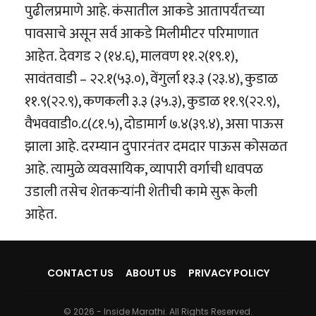
पुढीलप्रमाणे आहे. कंसातील आकडे आतापर्यंतच्या
पावसाचे असून सर्व आकडे मिलीमीटर परिमाणात
आहेत. देवगड २ (१४.६), मालवण ११.२(१९.१),
सावंतवाडी – २२.१(५३.०), वेंगुर्ला १३.३ (२३.४), कुडाळ
११.९(२२.९), कणकली ३.३ (३५.३), कुडाळ ११.९(२२.९),
वैभववाडी०.८(८१.५), दोडामार्ग ७.४(३९.४), असा पाऊस
झाला आहे. दरम्यान दुपारनंतर दमदार पाऊस कोसळत
आहे. त्यामुळे व्यवसायिक, व्यापारी वर्गाची धावपळ
उडाली तसेच शेतकऱ्यांनी शेतीची कामे सुरू केली
आहेत.
CONTACT US
ABOUT US
PRIVACY POLICY
© 2026 - Inside Marathi. All Rights Reserved.